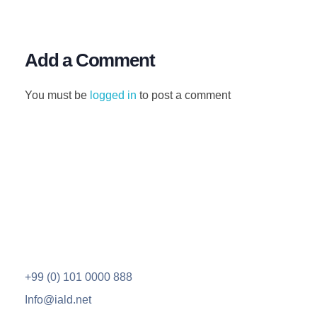
Add a Comment
You must be
logged in
to post a comment
IALD
مؤسسة طلابية رائدة على مستوى العالم العربي، تلتزم بقيم النجاح والابداع والتميز في مناهجها ومساهمة بفاعليَّة في صناعة القيادات المستقبلية والحضارية.
+99 (0) 101 0000 888
Info@iald.net