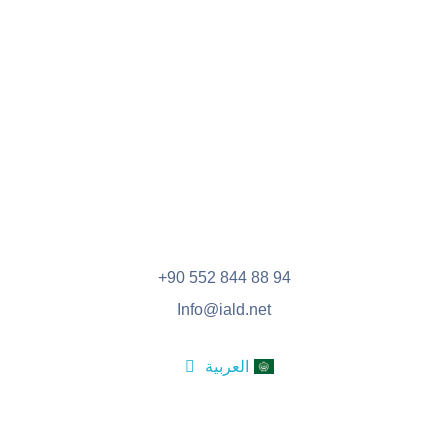
الاكاديميه الدولية للقيادة
الأكاديمية الدولية للقيادة والتنمية
+90 552 844 88 94
Info@iald.net
English
العربية
Türkçe
المنح الدراسية