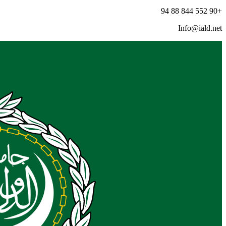
+90 552 844 88 94
Info@iald.net