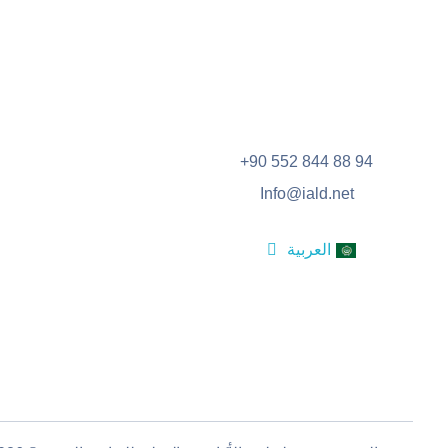
المنح الدراسية
الاكاديميه الدولية للقيادة
الأكاديمية الدولية للقيادة والتنمية
منحة الأمل
+90 552 844 88 94
المنح العالمية
Info@iald.net
English
العربية
Türkçe